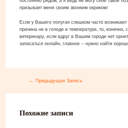
постоянно рядом, а я ведь не могу себе такое по
призывает меня своим звонким окриком!
Если у Вашего попугая слишком часто возникают
причина не в голоде и температуре, то, конечно, 
ветеринару, если вдруг в Вашем городе нет орни
записаться онлайн, главное – нужно найти хоро
Навигация
←
Предыдущая Запись
по
записям
Похожие записи