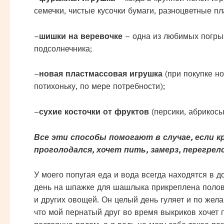
семечки, чистые кусочки бумаги, разноцветные п
–
шишки на веревочке
– одна из любимых погрыз
подсолнечника;
–
новая пластмассовая игрушка
(при покупке н
потихоньку, по мере потребности);
–
сухие косточки от фруктов
(персики, абрикосы,
Все эти способы помогают в случае, если к
проголодался, хочет пить, замерз, перегрел
У моего попугая еда и вода всегда находятся в д
день на шпажке для шашлыка прикреплена полови
и других овощей. Он целый день гуляет и по жела
что мой пернатый друг во время выкриков хочет 