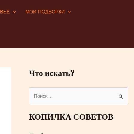
ОВЬЕ
МОИ ПОДБОРКИ
Что искать?
П
о
и
КОПИЛКА СОВЕТОВ
с
к