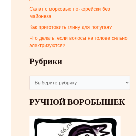
Салат с морковью по-корейски без
майонеза
Как приготовить глину для попугая?
Что делать, если волосы на голове сильно
электризуются?
Рубрики
Р
у
РУЧНОЙ ВОРОБЫШЕК
б
р
и
к