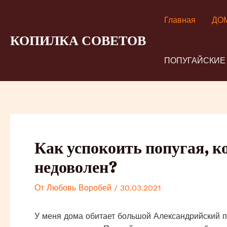
Перейти
к
Главная
ДО
содержимому
КОПИЛКА СОВЕТОВ
ПОПУГАЙСКИЕ
Как успокоить попугая, ко
недоволен?
От
Любовь Воробей
/
30.03.2021
У меня дома обитает большой Александрийский по