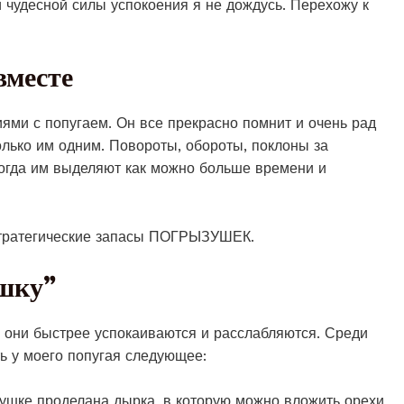
й чудесной силы успокоения я не дождусь. Перехожу к
вместе
ями с попугаем. Он все прекрасно помнит и очень рад
только им одним. Повороты, обороты, поклоны за
когда им выделяют как можно больше времени и
 стратегические запасы ПОГРЫЗУШЕК.
ышку”
то они быстрее успокаиваются и расслабляются. Среди
ь у моего попугая следующее:
рушке проделана дырка, в которую можно вложить орехи,