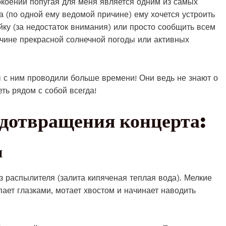
окоении попугая для меня является одним из самых
а (по одной ему ведомой причине) ему хочется устроить
ку (за недостаток внимания) или просто сообщить всем
чине прекрасной солнечной погоды или активных
ы с ним проводили больше времени! Они ведь не знают о
еть рядом с собой всегда!
едотвращения концерта:
ш
 распылителя (залита кипяченая теплая вода). Мелкие
ает глазками, мотает хвостом и начинает наводить