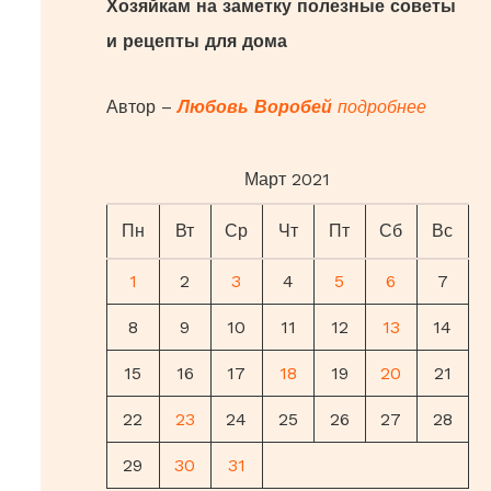
Хозяйкам на заметку полезные советы
:
и рецепты для дома
Автор –
Любовь Воробей
подробнее
Март 2021
Пн
Вт
Ср
Чт
Пт
Сб
Вс
1
2
3
4
5
6
7
8
9
10
11
12
13
14
15
16
17
18
19
20
21
22
23
24
25
26
27
28
29
30
31