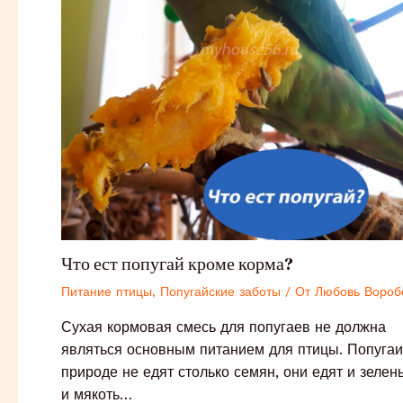
Что ест попугай кроме корма?
Питание птицы
,
Попугайские заботы
/ От
Любовь Вороб
Сухая кормовая смесь для попугаев не должна
являться основным питанием для птицы. Попугаи
природе не едят столько семян, они едят и зелень
и мякоть…