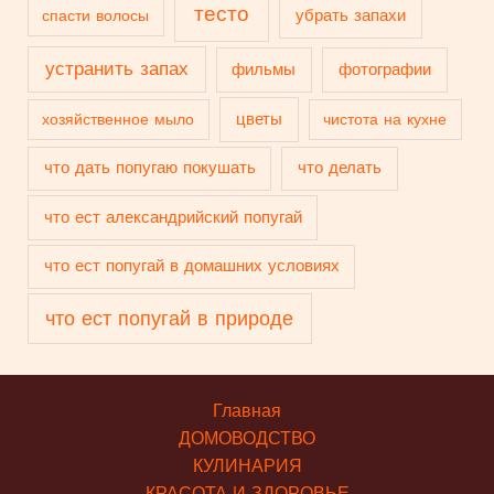
тесто
убрать запахи
спасти волосы
устранить запах
фильмы
фотографии
цветы
хозяйственное мыло
чистота на кухне
что дать попугаю покушать
что делать
что ест александрийский попугай
что ест попугай в домашних условиях
что ест попугай в природе
Главная
ДОМОВОДСТВО
КУЛИНАРИЯ
КРАСОТА И ЗДОРОВЬЕ