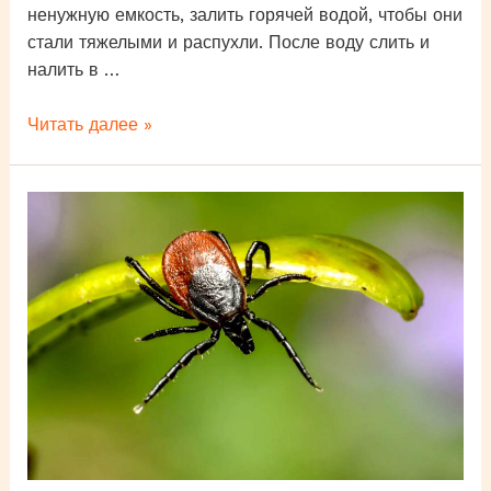
ненужную емкость, залить горячей водой, чтобы они
стали тяжелыми и распухли. После воду слить и
налить в …
Как
Читать далее »
избавиться
от
муравьев
на
огороде
и
в
саду?