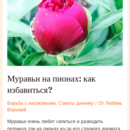
от
морковной
мухи?
Муравьи на пионах: как
избавиться?
Борьба с насекомыми
,
Советы дачнику
/ От
Любовь
Воробей
Муравьи очень любят селиться и разводить
полчища тли на пионах из-за его сладкого аромата,