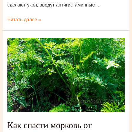
сделают укол, введут антигистаминные …
Укусила
Читать далее »
оса:
что
делать
в
домашних
условиях?
Как спасти морковь от