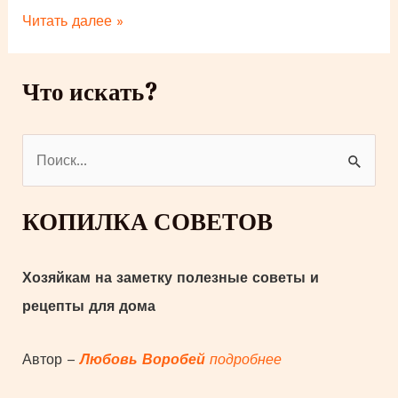
Средства
Читать далее »
от
клещей:
Что искать?
простые
и
дешевые
П
способы,
чтобы
о
клещи
и
КОПИЛКА СОВЕТОВ
не
с
попадали
к
на
Хозяйкам на заметку полезные советы и
одежду
:
рецепты для дома
Автор –
Любовь Воробей
подробнее