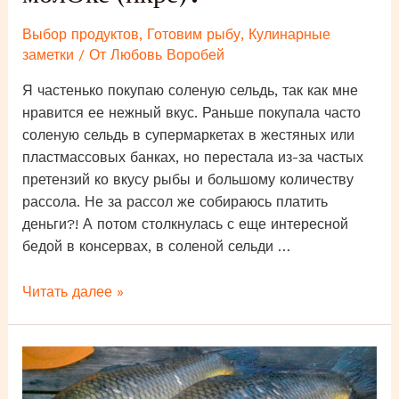
Выбор продуктов
,
Готовим рыбу
,
Кулинарные
заметки
/ От
Любовь Воробей
Я частенько покупаю соленую сельдь, так как мне
нравится ее нежный вкус. Раньше покупала часто
соленую сельдь в супермаркетах в жестяных или
пластмассовых банках, но перестала из-за частых
претензий ко вкусу рыбы и большому количеству
рассола. Не за рассол же собираюсь платить
деньги?! А потом столкнулась с еще интересной
бедой в консервах, в соленой сельди …
Для
Читать далее »
любителей
соленой
селедки
–