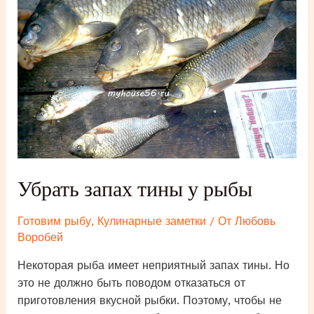
что
за
паразиты
на
молОке
(икре)?
Убрать запах тины у рыбы
Готовим рыбу
,
Кулинарные заметки
/ От
Любовь
Воробей
Некоторая рыба имеет неприятный запах тины. Но
это не должно быть поводом отказаться от
приготовления вкусной рыбки. Поэтому, чтобы не