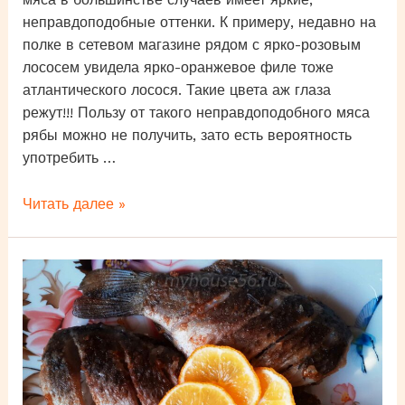
неправдоподобные оттенки. К примеру, недавно на
полке в сетевом магазине рядом с ярко-розовым
лососем увидела ярко-оранжевое филе тоже
атлантического лосося. Такие цвета аж глаза
режут!!! Пользу от такого неправдоподобного мяса
рябы можно не получить, зато есть вероятность
употребить …
Лосось:
Читать далее »
какого
цвета
должно
быть
филе?