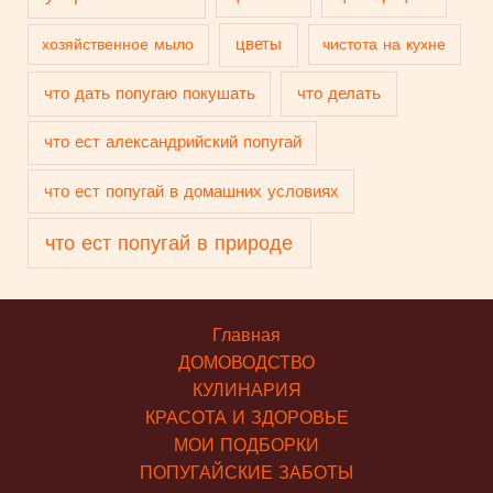
цветы
хозяйственное мыло
чистота на кухне
что дать попугаю покушать
что делать
что ест александрийский попугай
что ест попугай в домашних условиях
что ест попугай в природе
Главная
ДОМОВОДСТВО
КУЛИНАРИЯ
КРАСОТА И ЗДОРОВЬЕ
МОИ ПОДБОРКИ
ПОПУГАЙСКИЕ ЗАБОТЫ