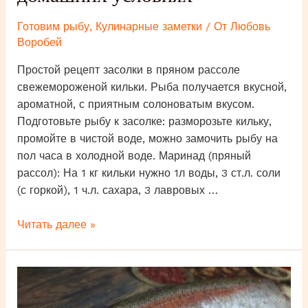
Готовим рыбу
,
Кулинарные заметки
/ От
Любовь
Воробей
Простой рецепт засолки в пряном рассоле
свежемороженой кильки. Рыба получается вкусной,
ароматной, с приятным солоноватым вкусом.
Подготовьте рыбу к засолке: разморозьте кильку,
промойте в чистой воде, можно замочить рыбу на
пол часа в холодной воде. Маринад (пряный
рассол): На 1 кг кильки нужно 1л воды, 3 ст.л. соли
(с горкой), 1 ч.л. сахара, 3 лавровых …
Килька
Читать далее »
пряного
посола
в
домашних