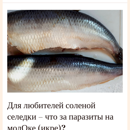
вкусную
соленую
скумбрию:
домашний
рецепт
Для любителей соленой
селедки – что за паразиты на
молОке (икре)?