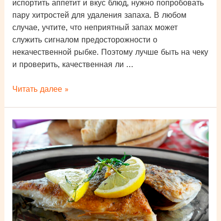
испортить аппетит и вкус блюд, нужно попробовать
пару хитростей для удаления запаха. В любом
случае, учтите, что неприятный запах может
служить сигналом предосторожности о
некачественной рыбке. Поэтому лучше быть на чеку
и проверить, качественная ли …
Убрать
Читать далее »
запах
тины
у
рыбы