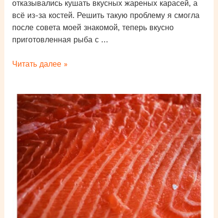
отказывались кушать вкусных жареных карасей, а
всё из-за костей. Решить такую проблему я смогла
после совета моей знакомой, теперь вкусно
приготовленная рыба с …
Как
Читать далее »
приготовить
карася
без
костей?