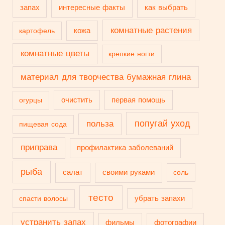
запах
интересные факты
как выбрать
комнатные растения
кожа
картофель
комнатные цветы
крепкие ногти
материал для творчества бумажная глина
очистить
первая помощь
огурцы
попугай уход
польза
пищевая сода
приправа
профилактика заболеваний
рыба
салат
своими руками
соль
тесто
убрать запахи
спасти волосы
устранить запах
фильмы
фотографии