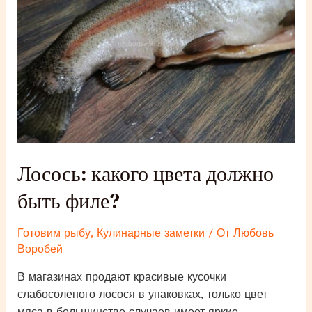
условиях
Лосось: какого цвета должно
быть филе?
Готовим рыбу
,
Кулинарные заметки
/ От
Любовь
Воробей
В магазинах продают красивые кусочки
слабосоленого лосося в упаковках, только цвет
мяса в большинстве случаев имеет яркие,