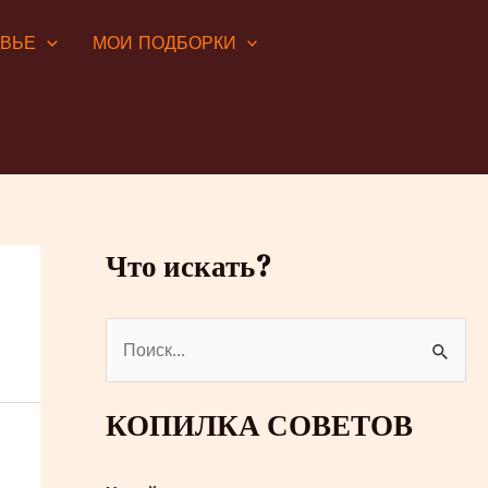
ОВЬЕ
МОИ ПОДБОРКИ
Что искать?
П
о
и
КОПИЛКА СОВЕТОВ
с
к