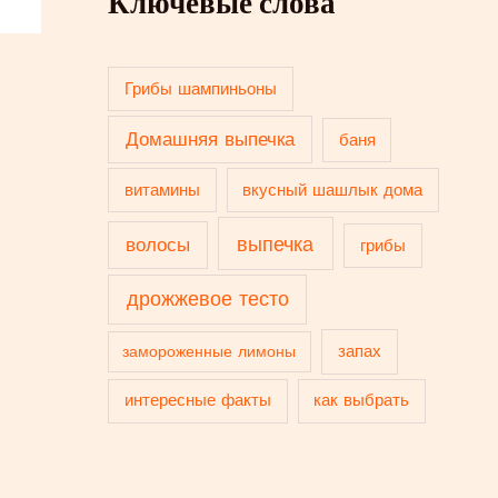
Ключевые слова
Грибы шампиньоны
Домашняя выпечка
баня
витамины
вкусный шашлык дома
выпечка
волосы
грибы
дрожжевое тесто
запах
замороженные лимоны
интересные факты
как выбрать
кожа
картофель