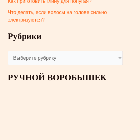
Как приготовить глину для попугая?
Что делать, если волосы на голове сильно
электризуются?
Рубрики
Р
у
б
РУЧНОЙ ВОРОБЫШЕК
р
и
к
и