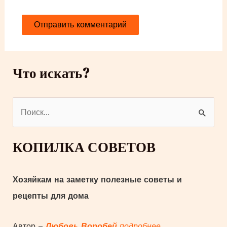
Что искать?
П
о
и
КОПИЛКА СОВЕТОВ
с
к
Хозяйкам на заметку полезные советы и
:
рецепты для дома
Автор –
Любовь Воробей
подробнее