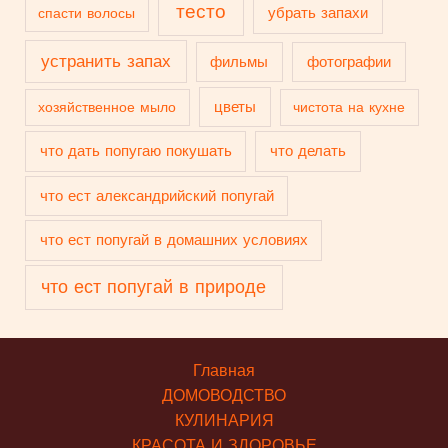
тесто
убрать запахи
спасти волосы
устранить запах
фильмы
фотографии
цветы
хозяйственное мыло
чистота на кухне
что дать попугаю покушать
что делать
что ест александрийский попугай
что ест попугай в домашних условиях
что ест попугай в природе
Главная
ДОМОВОДСТВО
КУЛИНАРИЯ
КРАСОТА И ЗДОРОВЬЕ