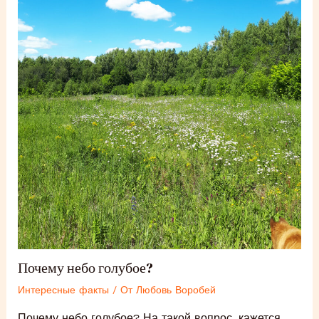
Почему небо голубое?
Интересные факты
/ От
Любовь Воробей
Почему небо голубое? На такой вопрос, кажется,