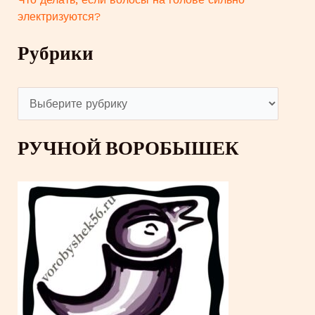
электризуются?
Рубрики
Р
у
РУЧНОЙ ВОРОБЫШЕК
б
р
и
к
и