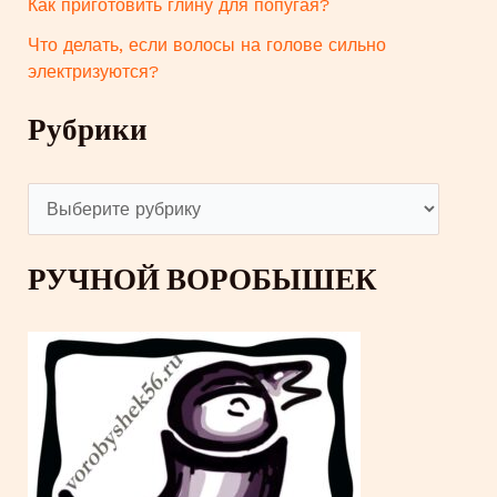
Как приготовить глину для попугая?
Что делать, если волосы на голове сильно
электризуются?
Рубрики
Р
у
РУЧНОЙ ВОРОБЫШЕК
б
р
и
к
и